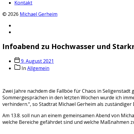
Kontakt
© 2026
Michael Gerheim
Facebook
Michael
Instagram
Gerheim
Michael
Infoabend zu Hochwasser und Starkr
Gerheim
Veröffentlichungsdatum
9. August 2021
Beitragskategorien
In
Allgemein
Zwei Jahre nachdem die Fallböe für Chaos in Seligenstad
Sommergesprächen in den letzten Wochen wurde ich immer w
verhindern.“, so Stadtrat Michael Gerheim als zuständige
Am 13.8. soll nun an einem gemeinsamen Abend von Michae
welche Bereiche gefährdet sind und welche Maßnahmen z