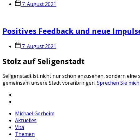
Veröffentlichungsdatum
7. August 2021
Positives Feedback und neue Impul
Veröffentlichungsdatum
7. August 2021
Stolz auf Seligenstadt
Seligenstadt ist nicht nur schön anzusehen, sondern eine s
gemeinsam unsere Stadt voranbringen.
Sprechen Sie mich
Facebook
Michael
Instagram
Gerheim
Michael
Michael Gerheim
Gerheim
Aktuelles
Vita
Themen